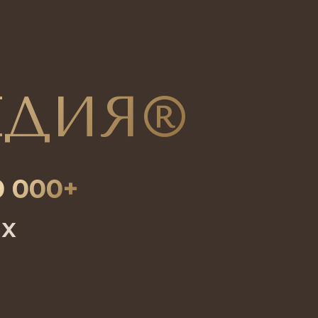
ЕДИЯ®
0 000+
их