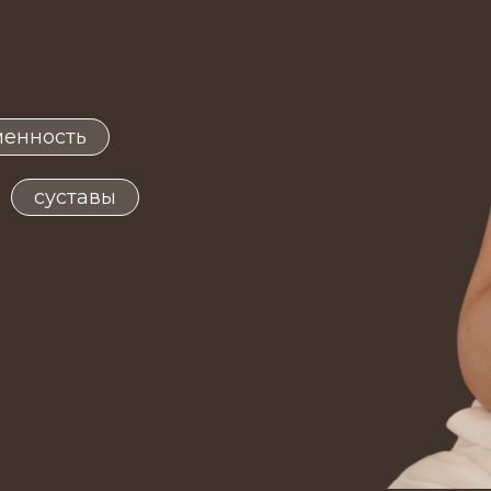
менность
суставы